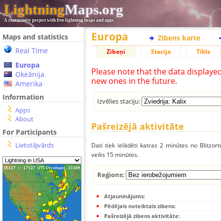
Lightning
Maps.org
A community project with free lightning maps and apps
Europa
Maps and statistics
Zibens karte
Real Time
Zibeņi
Stacija
Tīkls
Europa
Please note that the data displaye
Okeānija
new ones in the future.
Amerika
Information
Izvēlies staciju:
Apps
About
Pašreizējā aktivitāte
For Participants
Lietotājvārds
Dati tiek ielādēti katras 2 minūtes no Blitzor
veiks 15 minūtes.
Reģions:
Atjauninājums:
Pēdējais noteiktais zibens:
Pašreizējā zibens aktivitāte: