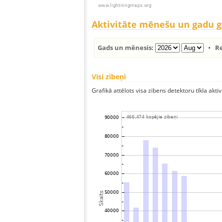
Aktivitāte mēnešu un gadu 
Gads un mēnesis:
•
R
Visi zibeņi
Grafikā attēlots visa zibens detektoru tīkla aktiv