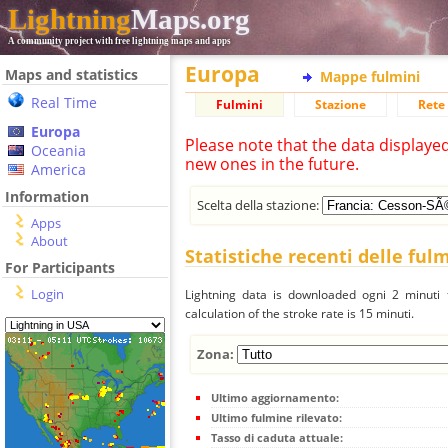
Lightning
Maps.org
A community project with free lightning maps and apps
Europa
Maps and statistics
Mappe fulmini
Real Time
Fulmini
Stazione
Rete 
Europa
Please note that the data displaye
Oceania
new ones in the future.
America
Information
Scelta della stazione:
Apps
About
Statistiche recenti delle ful
For Participants
Login
Lightning data is downloaded ogni 2 minuti f
calculation of the stroke rate is 15 minuti.
Zona:
Ultimo aggiornamento:
Ultimo fulmine rilevato:
Tasso di caduta attuale: