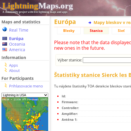
Lightning
Maps.org
A community project with free lightning maps and apps
Európa
Maps and statistics
Mapy bleskov v r
Real Time
Blesky
Stanica
Sieť
Európa
Please note that the data displaye
Oceania
new ones in the future.
America
Information
Výber stanice:
Apps
About
Štatistiky stanice Sierck les 
For Participants
Prihlasovacie meno
Tu nájdete štatistiky TOA detekcie bleskov stani
Id:
Firmware:
Controller:
Amplifier:
Anténa 1: