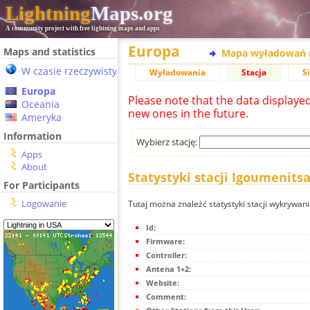
Lightning
Maps.org
A community project with free lightning maps and apps
Europa
Maps and statistics
Mapa wyładowań 
W czasie rzeczywistym
Wyładowania
Stacja
S
Europa
Please note that the data displaye
Oceania
new ones in the future.
Ameryka
Information
Wybierz stację:
Apps
About
Statystyki stacji Igoumenits
For Participants
Logowanie
Tutaj można znaleźć statystyki stacji wykrywan
Id:
Firmware:
Controller:
Antena 1+2:
Website:
Comment: