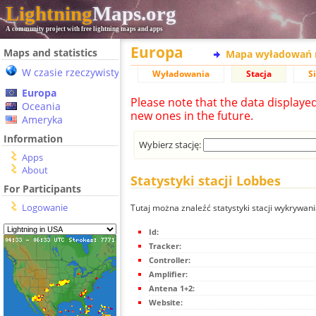
Lightning
Maps.org
A community project with free lightning maps and apps
Europa
Maps and statistics
Mapa wyładowań 
W czasie rzeczywistym
Wyładowania
Stacja
S
Europa
Please note that the data displaye
Oceania
new ones in the future.
Ameryka
Information
Wybierz stację:
Apps
About
Statystyki stacji Lobbes
For Participants
Logowanie
Tutaj można znaleźć statystyki stacji wykrywan
Id:
Tracker:
Controller:
Amplifier:
Antena 1+2:
Website: