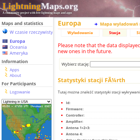
Lightning
Maps.org
A community project with free lightning maps and apps
Europa
Maps and statistics
Mapa wyładowań 
W czasie rzeczywistym
Wyładowania
Stacja
S
Europa
Please note that the data displaye
Oceania
new ones in the future.
Ameryka
Information
Wybierz stację:
Apps
About
Statystyki stacji FÃ¼rth
For Participants
Logowanie
Tutaj można znaleźć statystyki stacji wykrywan
Id:
Firmware:
Controller:
Amplifier:
Antena 1+2+3:
Antena 4: