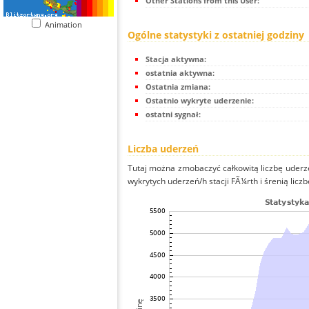
Other Stations from this User:
Animation
Ogólne statystyki z ostatniej godziny
Stacja aktywna:
ostatnia aktywna:
Ostatnia zmiana:
Ostatnio wykryte uderzenie:
ostatni sygnał:
Liczba uderzeń
Tutaj można zmobaczyć całkowitą liczbę uderze
wykrytych uderzeń/h stacji FÃ¼rth i śrenią liczb