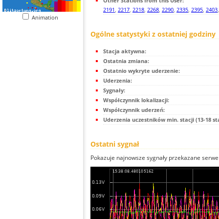
Other Stations from this User:
2191
,
2217
,
2218
,
2268
,
2290
,
2335
,
2395
,
2403
Animation
Ogólne statystyki z ostatniej godziny
Stacja aktywna:
Ostatnia zmiana:
Ostatnio wykryte uderzenie:
Uderzenia:
Sygnały:
Współczynnik lokalizacji:
Współczynnik uderzeń:
Uderzenia uczestników min. stacji (13-18 st
Ostatni sygnał
Pokazuje najnowsze sygnały przekazane serwer