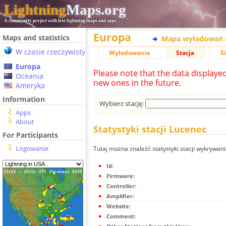
Lightning
Maps.org
A community project with free lightning maps and apps
Europa
Maps and statistics
Mapa wyładowań 
W czasie rzeczywistym
Wyładowania
Stacja
S
Europa
Please note that the data displaye
Oceania
new ones in the future.
Ameryka
Information
Wybierz stację:
Apps
About
Statystyki stacji Lucenec
For Participants
Logowanie
Tutaj można znaleźć statystyki stacji wykrywan
Id:
Firmware:
Controller:
Amplifier:
Website:
Comment: