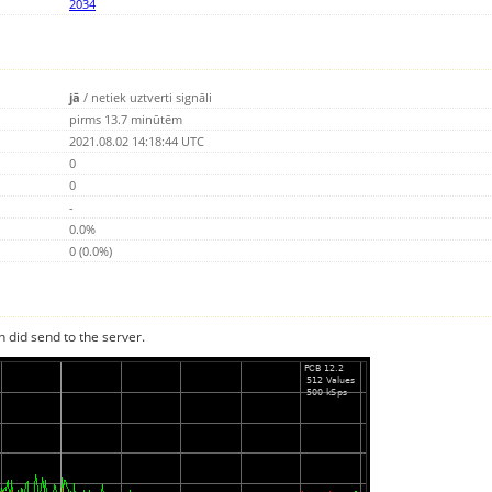
2034
jā
/
netiek uztverti signāli
pirms 13.7 minūtēm
2021.08.02 14:18:44 UTC
0
0
-
0.0%
0 (0.0%)
n did send to the server.