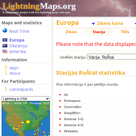
Lightning
Maps.org
A community project with free lightning maps and apps
Europa
Maps and statistics
Zibens karte
Real Time
Zibeņi
Stacija
Tīkls
Europa
Please note that the data displaye
Okeānija
Amerika
Izvēlies staciju:
Information
Apps
Stacijas RoÃtal statistika
About
For Participants
Visa informācija ir par pēdējo stundu.
Lietotājvārds
Id:
Firmware:
Controller:
Amplifier:
Antena 1+2:
Antena 4+5:
Website: