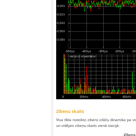
Zibeņu skaits
Visa tīkla noteikto zibens izlāžu dinamika pa s
un vidējais zibeņu skaits vienā stacijā.