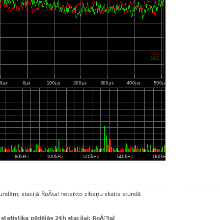
tundām, stacijā RoÃtal noteikto zibeņu skaits stundā