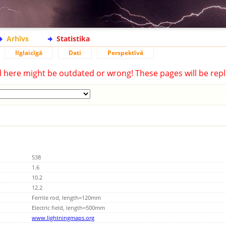
Arhīvs
Statistika
Ilglaicīgā
Dati
Perspektīvā
d here might be outdated or wrong! These pages will be repl
538
1.6
10.2
12.2
Ferrite rod, length=120mm
Electric field, length=500mm
www.lightningmaps.org