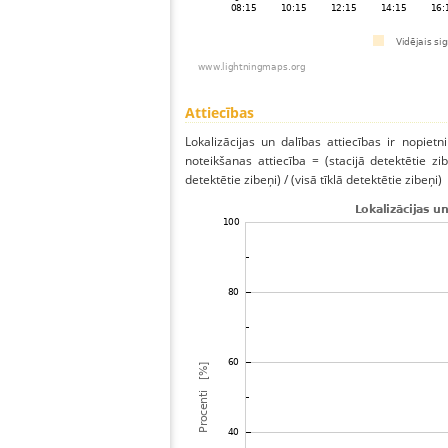
Attiecības
Lokalizācijas un dalības attiecības ir nopietni
noteikšanas attiecība = (stacijā detektētie zibe
detektētie zibeņi) / (visā tīklā detektētie zibeņi)