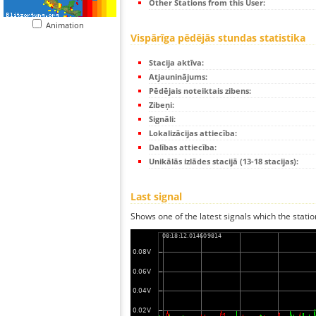
Other Stations from this User:
Animation
Vispārīga pēdējās stundas statistika
Stacija aktīva:
Atjauninājums:
Pēdējais noteiktais zibens:
Zibeņi:
Signāli:
Lokalizācijas attiecība:
Dalības attiecība:
Unikālās izlādes stacijā (13-18 stacijas):
Last signal
Shows one of the latest signals which the statio