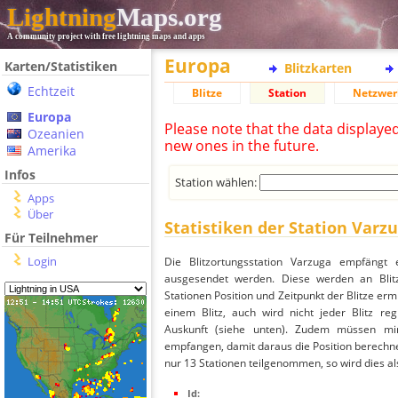
Lightning
Maps.org
A community project with free lightning maps and apps
Europa
Karten/Statistiken
Blitzkarten
Echtzeit
Blitze
Station
Netzwer
Europa
Please note that the data displaye
Ozeanien
new ones in the future.
Amerika
Infos
Station wählen:
Apps
Über
Statistiken der Station Varz
Für Teilnehmer
Login
Die Blitzortungsstation Varzuga empfängt 
ausgesendet werden. Diese werden an Blitz
Stationen Position und Zeitpunkt der Blitze ermi
einem Blitz, auch wird nicht jeder Blitz re
Auskunft (siehe unten). Zudem müssen min
empfangen, damit daraus die Position berechnet
nur 13 Stationen teilgenommen, so wird dies als
Id: