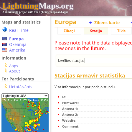
Lightning
Maps.org
A community project with free lightning maps and apps
Europa
Maps and statistics
Zibens karte
Real Time
Zibeņi
Stacija
Tīkls
Europa
Please note that the data displaye
Okeānija
new ones in the future.
Amerika
Information
Izvēlies staciju:
Apps
About
Stacijas Armavir statistika
For Participants
Lietotājvārds
Visa informācija ir par pēdējo stundu.
Id:
Firmware:
Antena 1:
Antena 2:
Website:
Comment: