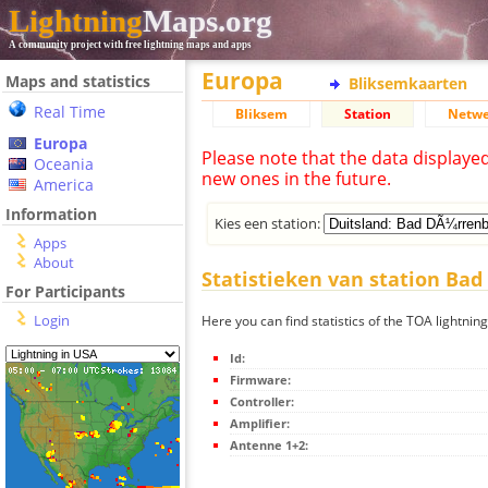
Lightning
Maps.org
A community project with free lightning maps and apps
Europa
Maps and statistics
Bliksemkaarten
Real Time
Bliksem
Station
Netwe
Europa
Please note that the data displaye
Oceania
new ones in the future.
America
Information
Kies een station:
Apps
About
Statistieken van station Ba
For Participants
Login
Here you can find statistics of the TOA lightni
Id:
Firmware:
Controller:
Amplifier:
Antenne 1+2: