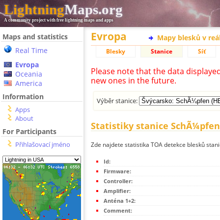
Lightning
Maps.org
A community project with free lightning maps and apps
Evropa
Maps and statistics
Mapy blesků v reá
Real Time
Blesky
Stanice
Síť
Evropa
Please note that the data displaye
Oceania
new ones in the future.
America
Information
Výběr stanice:
Apps
About
Statistiky stanice SchÃ¼pfe
For Participants
Přihlašovací jméno
Zde najdete statistika TOA detekce blesků sta
Id:
Firmware:
Controller:
Amplifier:
Anténa 1+2:
Comment: