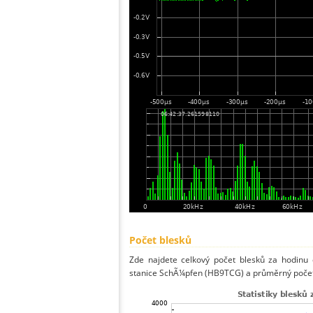
Počet blesků
Zde najdete celkový počet blesků za hodinu 
stanice SchÃ¼pfen (HB9TCG) a průměrný počet 