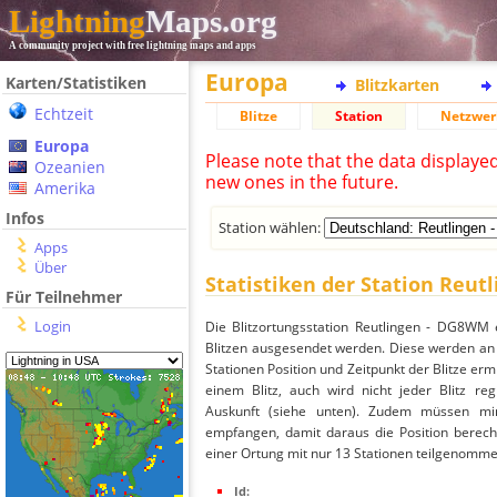
Lightning
Maps.org
A community project with free lightning maps and apps
Europa
Karten/Statistiken
Blitzkarten
Echtzeit
Blitze
Station
Netzwer
Europa
Please note that the data displaye
Ozeanien
new ones in the future.
Amerika
Infos
Station wählen:
Apps
Über
Statistiken der Station Reu
Für Teilnehmer
Login
Die Blitzortungsstation Reutlingen - DG8WM 
Blitzen ausgesendet werden. Diese werden an 
Stationen Position und Zeitpunkt der Blitze ermi
einem Blitz, auch wird nicht jeder Blitz re
Auskunft (siehe unten). Zudem müssen min
empfangen, damit daraus die Position berech
einer Ortung mit nur 13 Stationen teilgenommen,
Id: