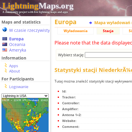
Lightning
Maps.org
A community project with free lightning maps and apps
Europa
Maps and statistics
Mapa wyładowań 
W czasie rzeczywistym
Wyładowania
Stacja
S
Europa
Please note that the data displaye
Oceania
Ameryka
Wybierz stację:
Information
Apps
Statystyki stacji NiederkrÃ¼
About
For Participants
Tutaj można znaleźć statystyki stacji wykrywa
Logowanie
Id:
Tracker:
Controller:
Amplifier:
Antena 1+2:
Website:
Comment: