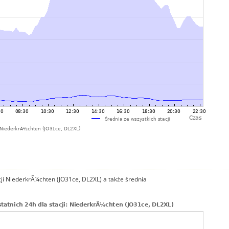
ji NiederkrÃ¼chten (JO31ce, DL2XL) a także średnia