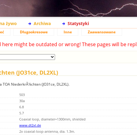
na żywo
Archiwa
Statystyki
ieć
Długookresowe
Inne
Zaawansowane
d here might be outdated or wrong! These pages will be repl
chten (JO31ce, DL2XL)
nia TOA NiederkrÃ¼chten (JO31ce, DL2XL).
503
30a
6.8
5.7
Coaxial loop, diameter=1300mm, shielded
www.dl2xl.de
2x coaxial-loop-antenna, dia. 1.3m.