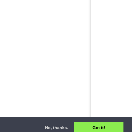
No, thanks.
Got it!