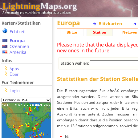
Lightning
Maps.org
A community project with free lightning maps and apps
Europa
Karten/Statistiken
Blitzkarten
Echtzeit
Blitze
Station
Netzwer
Europa
Please note that the data displaye
Ozeanien
new ones in the future.
Amerika
Infos
Station wählen:
Apps
Über
Statistiken der Station Skell
Für Teilnehmer
Login
Die Blitzortungsstation SkellefteÃ¥ empfäng
ausgesendet werden. Diese werden an Blitz
Stationen Position und Zeitpunkt der Blitze ermi
einem Blitz, auch wird nicht jeder Blitz re
Auskunft (siehe unten). Zudem müssen min
empfangen, damit daraus die Position berechnet
mit nur 13 Stationen teilgenommen, so wird dies
Id: