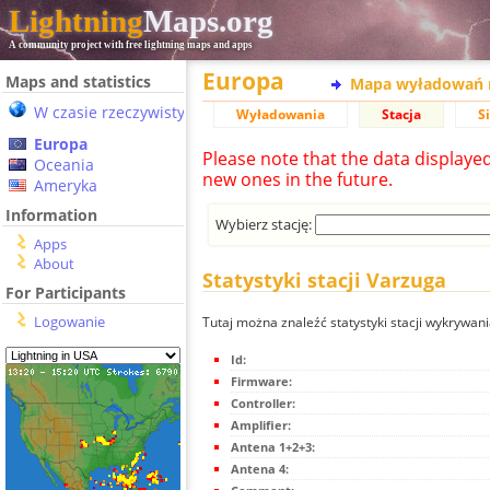
Lightning
Maps.org
A community project with free lightning maps and apps
Europa
Maps and statistics
Mapa wyładowań 
W czasie rzeczywistym
Wyładowania
Stacja
S
Europa
Please note that the data displaye
Oceania
new ones in the future.
Ameryka
Information
Wybierz stację:
Apps
About
Statystyki stacji Varzuga
For Participants
Logowanie
Tutaj można znaleźć statystyki stacji wykrywan
Id:
Firmware:
Controller:
Amplifier:
Antena 1+2+3:
Antena 4: