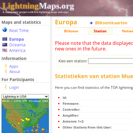
Lightning
Maps.org
A community project with free lightning maps and apps
Europa
Maps and statistics
Bliksemkaarten
Real Time
Bliksem
Station
Netwe
Europa
Please note that the data displaye
Oceania
new ones in the future.
America
Information
Kies een station:
Apps
About
Statistieken van station Mu
For Participants
Login
Here you can find statistics of the TOA lightni
Id:
Firmware:
Controller:
Amplifier:
Antenne 1+2:
Other Stations from this User: