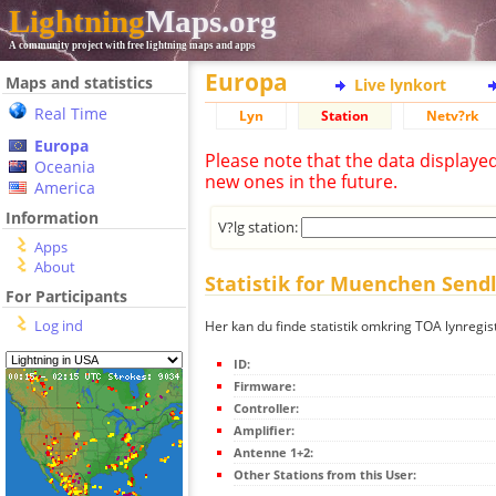
Lightning
Maps.org
A community project with free lightning maps and apps
Europa
Maps and statistics
Live lynkort
Real Time
Lyn
Station
Netv?rk
Europa
Please note that the data displaye
Oceania
new ones in the future.
America
Information
V?lg station:
Apps
About
Statistik for Muenchen Send
For Participants
Log ind
Her kan du finde statistik omkring TOA lynregi
ID:
Firmware:
Controller:
Amplifier:
Antenne 1+2:
Other Stations from this User: