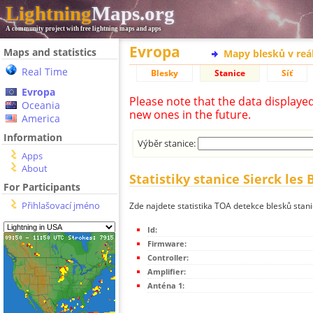
Lightning
Maps.org
A community project with free lightning maps and apps
Evropa
Maps and statistics
Mapy blesků v reá
Real Time
Blesky
Stanice
Síť
Evropa
Please note that the data displaye
Oceania
new ones in the future.
America
Information
Výběr stanice:
Apps
About
Statistiky stanice Sierck les 
For Participants
Přihlašovací jméno
Zde najdete statistika TOA detekce blesků stani
Id:
Firmware:
Controller:
Amplifier:
Anténa 1: