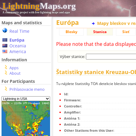
Lightning
Maps.org
A community project with free lightning maps and apps
Európa
Maps and statistics
Mapy bleskov v r
Real Time
Blesky
Stanica
Sieť
Európa
Please note that the data displaye
Oceania
America
Výber stanice:
Information
Apps
Štatistiky stanice Kreuzau
About
For Participants
Tu nájdete štatistiky TOA detekcie bleskov st
Prihlasovacie meno
Id:
Firmware:
Controller:
Amplifier:
Anténa 1:
Anténa 2:
Other Stations from this User: