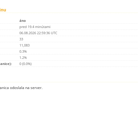
inu
áno
pred 19.4 minútami
06.08.2026 22:59:36 UTC
33
11,083
0.3%
1.2%
tanice):
0 (0.0%)
anica odoslala na server.