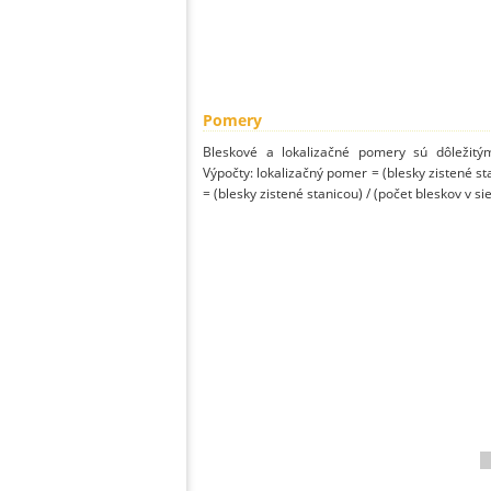
Pomery
Bleskové a lokalizačné pomery sú dôležitý
Výpočty: lokalizačný pomer = (blesky zistené st
= (blesky zistené stanicou) / (počet bleskov v sie