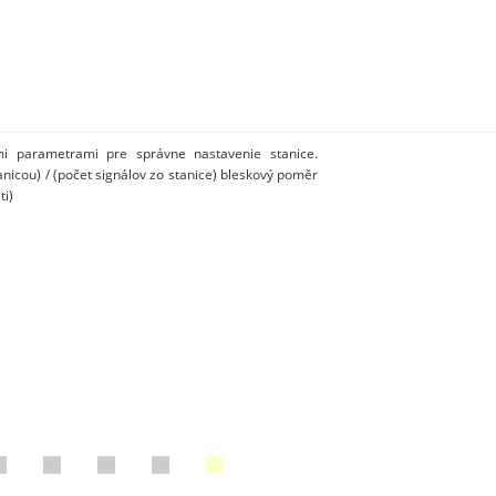
mi parametrami pre správne nastavenie stanice.
anicou) / (počet signálov zo stanice) bleskový poměr
ti)