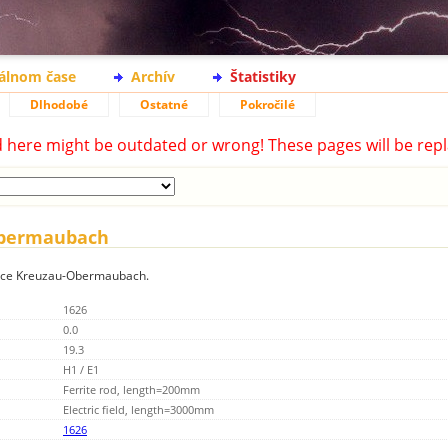
eálnom čase
Archív
Štatistiky
Dlhodobé
Ostatné
Pokročilé
d here might be outdated or wrong! These pages will be repl
-Obermaubach
anice Kreuzau-Obermaubach.
1626
0.0
19.3
H1 / E1
Ferrite rod, length=200mm
Electric field, length=3000mm
1626