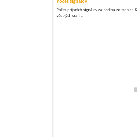
Počet signálov
Počet prijatých signálov za hodinu zo stanic
všetkých staníc.