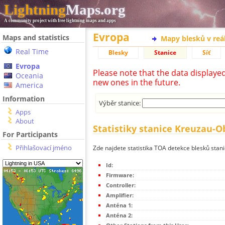
Lightning
Maps.org
A community project with free lightning maps and apps
Evropa
Maps and statistics
Mapy blesků v reá
Real Time
Blesky
Stanice
Síť
Evropa
Please note that the data displaye
Oceania
new ones in the future.
America
Information
Výběr stanice:
Apps
About
Statistiky stanice Kreuzau
For Participants
Přihlašovací jméno
Zde najdete statistika TOA detekce blesků st
Id:
Firmware:
Controller:
Amplifier:
Anténa 1:
Anténa 2: