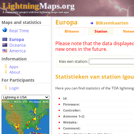
Lightning
Maps.org
A community project with free lightning maps and apps
Europa
Maps and statistics
Bliksemkaarten
Real Time
Bliksem
Station
Netwe
Europa
Please note that the data displaye
Oceania
new ones in the future.
America
Information
Kies een station:
Apps
About
Statistieken van station Igo
For Participants
Login
Here you can find statistics of the TOA lightnin
Id:
Firmware:
Controller:
Antenne 1+2:
Website:
Comment: