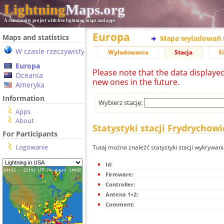
Lightning
Maps.org
A community project with free lightning maps and apps
Europa
Maps and statistics
Mapa wyładowań 
W czasie rzeczywistym
Wyładowania
Stacja
S
Europa
Please note that the data displaye
Oceania
new ones in the future.
Ameryka
Information
Wybierz stację:
Apps
About
Statystyki stacji Frydrychow
For Participants
Logowanie
Tutaj można znaleźć statystyki stacji wykrywa
Id:
Firmware:
Controller:
Antena 1+2:
Comment: