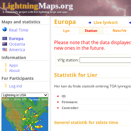
Lightning
Maps.org
A community project with free lightning maps and apps
Europa
Maps and statistics
Live lynkort
Real Time
Lyn
Station
Netv?rk
Europa
Please note that the data displaye
Oceania
new ones in the future.
America
Information
V?lg station:
Apps
About
Statistik for Lier
For Participants
Log ind
Her kan du finde statistik omkring TOA lynregist
ID:
Firmware:
Controller:
Generel statistik for sidste time