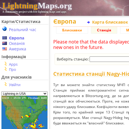
Lightning
Maps.org
A community project with free lightning maps and apps
Європа
Карти/Статистика
Карта блискавок
Реальний час
Блискавки
Станція
М
Європа
Please note that the data displaye
Океанія
new ones in the future.
Америка
Інформація
Виберіть станцію:
Apps
Про
Статистика станції Nagy-Hi
Для учасників
Увійти
Тут ви можете знайти статистику МЧП ст
Станція приймає електромагнітні сиг
направляються в Blitzortung.org, де за д
станцій все обчислюється. Проте, не кож
ніякого удару блискавки. Коефіцієнти вияв
Крім того, по крайней мере 13 Станції п
розраховується. Має станції Nagy-Hideg he
буде вважається як "власний" блискавки.