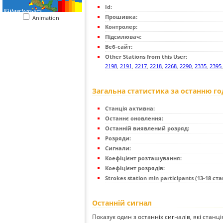
Id:
Прошивка:
Animation
Контролер:
Підсилювач:
Веб-сайт:
Other Stations from this User:
2198
,
2191
,
2217
,
2218
,
2268
,
2290
,
2335
,
2395
Загальна статистика за останню г
Станція активна:
Останнє оновлення:
Останній виявлений розряд:
Розряди:
Сигнали:
Коефіцієнт розташування:
Коефіцієнт розрядів:
Strokes station min participants (13-18 стан
Останній сигнал
Показує один з останніх сигналів, які станц