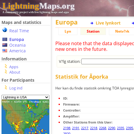
Lightning
Maps.org
A community project with free lightning maps and apps
Europa
Maps and statistics
Live lynkort
Real Time
Lyn
Station
Netv?rk
Europa
Please note that the data displaye
Oceania
new ones in the future.
America
Information
V?lg station:
Apps
About
Statistik for Ãporka
For Participants
Log ind
Her kan du finde statistik omkring TOA lynregist
ID:
Firmware:
Controller:
Amplifier:
Other Stations from this User:
2198
,
2191
,
2217
,
2218
,
2268
,
2290
,
2335
,
2395
2920