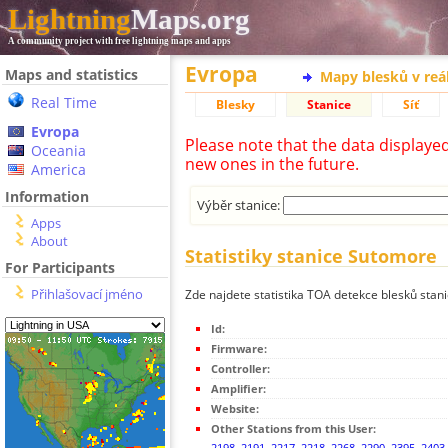
Lightning
Maps.org
A community project with free lightning maps and apps
Evropa
Maps and statistics
Mapy blesků v reá
Real Time
Blesky
Stanice
Síť
Evropa
Please note that the data displaye
Oceania
new ones in the future.
America
Information
Výběr stanice:
Apps
About
Statistiky stanice Sutomore
For Participants
Přihlašovací jméno
Zde najdete statistika TOA detekce blesků stan
Id:
Firmware:
Controller:
Amplifier:
Website:
Other Stations from this User:
2198
,
2191
,
2217
,
2218
,
2268
,
2290
,
2395
,
2403