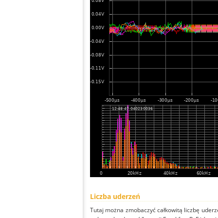
Liczba uderzeń
Tutaj można zmobaczyć całkowitą liczbę uderze