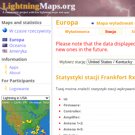
Lightning
Maps.org
A community project with free lightning maps and apps
Europa
Maps and statistics
Mapa wyładowań 
W czasie rzeczywistym
Wyładowania
Stacja
S
Europa
Please note that the data displaye
Oceania
new ones in the future.
Ameryka
Information
Wybierz stację:
Apps
About
Statystyki stacji Frankfort R
For Participants
Logowanie
Tutaj można znaleźć statystyki stacji wykrywan
Id:
Firmware:
Controller:
Amplifier:
Antena 1+2:
Antena 4+5: