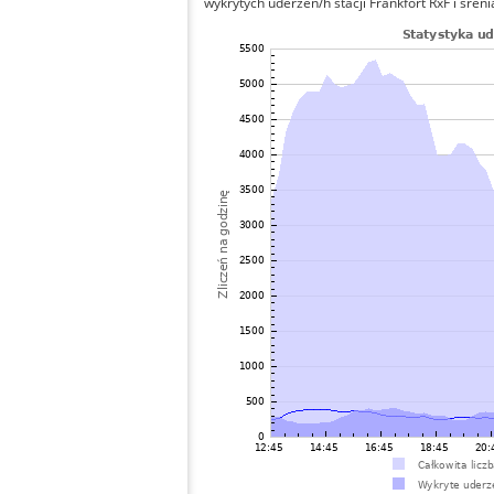
wykrytych uderzeń/h stacji Frankfort RxF i śreni