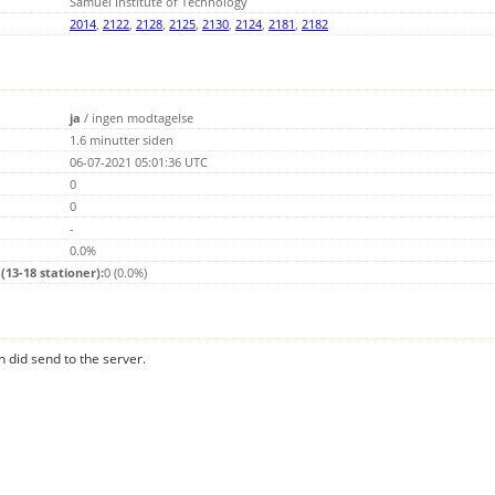
Samuel Institute of Technology
2014
,
2122
,
2128
,
2125
,
2130
,
2124
,
2181
,
2182
ja
/
ingen modtagelse
1.6 minutter siden
06-07-2021 05:01:36 UTC
0
0
-
0.0%
13-18 stationer):
0 (0.0%)
n did send to the server.