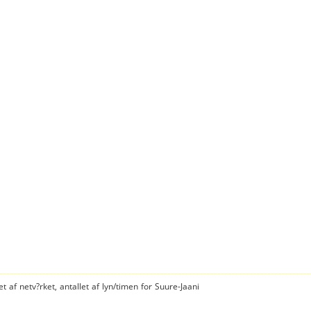
t af netv?rket, antallet af lyn/timen for Suure-Jaani