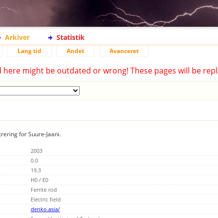
Arkiver
Statistik
Lang tid
Andet
Avanceret
d here might be outdated or wrong! These pages will be repl
rering for Suure-Jaani.
2003
0.0
19.3
H0 / E0
Ferrite rod
Electric field
denko.asia/