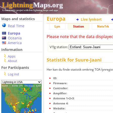
Lightning
Maps.org
A community project with free lightning maps and apps
Europa
Maps and statistics
Live lynkort
Real Time
Lyn
Station
Netv?rk
Europa
Please note that the data displaye
Oceania
America
V?lg station:
Information
Apps
Statistik for Suure-Jaani
About
For Participants
Her kan du finde statistik omkring TOA lynregist
Log ind
ID:
Firmware:
Controller:
Amplifier:
Antenne 1+2+3:
Antenne 4:
Website: