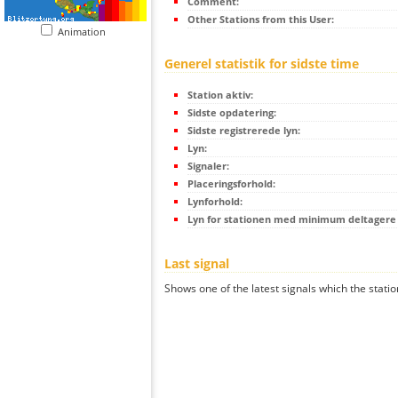
Comment:
Other Stations from this User:
Animation
Generel statistik for sidste time
Station aktiv:
Sidste opdatering:
Sidste registrerede lyn:
Lyn:
Signaler:
Placeringsforhold:
Lynforhold:
Lyn for stationen med minimum deltagere (
Last signal
Shows one of the latest signals which the statio