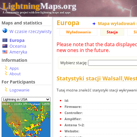
Lightning
Maps.org
A community project with free lightning maps and apps
Europa
Maps and statistics
Mapa wyładowań 
W czasie rzeczywistym
Wyładowania
Stacja
S
Europa
Please note that the data displaye
Oceania
new ones in the future.
Ameryka
Information
Wybierz stację:
Apps
About
Statystyki stacji Walsall,We
For Participants
Logowanie
Tutaj można znaleźć statystyki stacji wykrywan
Id:
Firmware:
Controller:
Amplifier:
Antena 1+2:
Website: