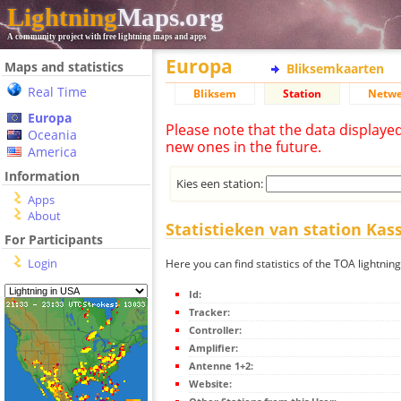
Lightning
Maps.org
A community project with free lightning maps and apps
Europa
Maps and statistics
Bliksemkaarten
Real Time
Bliksem
Station
Netwe
Europa
Please note that the data displaye
Oceania
new ones in the future.
America
Information
Kies een station:
Apps
About
Statistieken van station Kass
For Participants
Login
Here you can find statistics of the TOA lightning
Id:
Tracker:
Controller:
Amplifier:
Antenne 1+2:
Website: