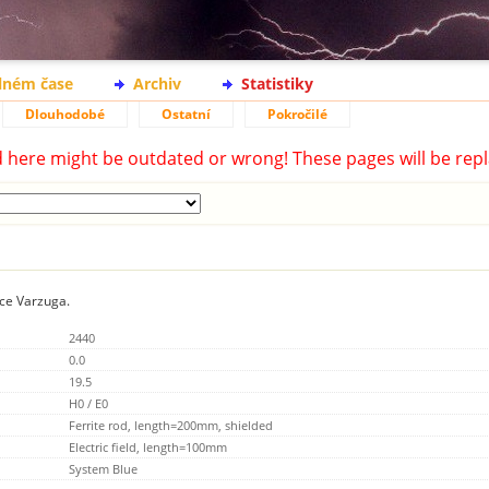
lném čase
Archiv
Statistiky
Dlouhodobé
Ostatní
Pokročilé
d here might be outdated or wrong! These pages will be repl
ice Varzuga.
2440
0.0
19.5
H0 / E0
Ferrite rod, length=200mm, shielded
Electric field, length=100mm
System Blue