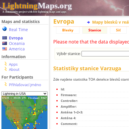
Lightning
Maps.org
A community project with free lightning maps and apps
Evropa
Maps and statistics
Mapy blesků v reá
Real Time
Blesky
Stanice
Síť
Evropa
Please note that the data displaye
Oceania
America
Výběr stanice:
Information
Apps
Statistiky stanice Varzuga
About
For Participants
Zde najdete statistika TOA detekce blesků stan
Přihlašovací jméno
Id:
Firmware:
Controller:
Amplifier:
Anténa 1+2+3:
Anténa 4:
Comment: