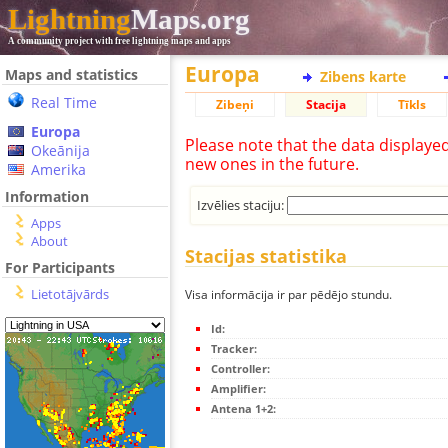
Lightning
Maps.org
A community project with free lightning maps and apps
Europa
Maps and statistics
Zibens karte
Real Time
Zibeņi
Stacija
Tīkls
Europa
Please note that the data displaye
Okeānija
new ones in the future.
Amerika
Information
Izvēlies staciju:
Apps
About
Stacijas statistika
For Participants
Lietotājvārds
Visa informācija ir par pēdējo stundu.
Id:
Tracker:
Controller:
Amplifier:
Antena 1+2: