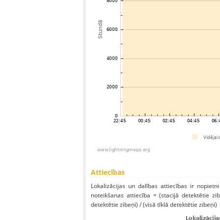
Attiecības
Lokalizācijas un dalības attiecības ir nopietni
noteikšanas attiecība = (stacijā detektētie zibe
detektētie zibeņi) / (visā tīklā detektētie zibeņi)