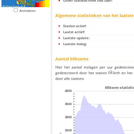
Other Stations from this User:
Animation
Algemene statistieken van het laatste
Station actief:
Laatst actief:
Laatste update:
Laatste inslag:
Aantal bliksems
Hier het aantal inslagen per uur gedetectee
gedetecteerd door het station FÃ¼rth en het
door alle stations