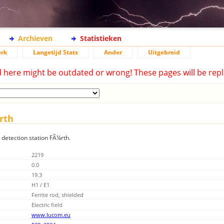
Archieven
Statistieken
rk
Langetijd Stats
Ander
Uitgebreid
d here might be outdated or wrong! These pages will be repl
rth
g detection station FÃ¼rth.
2219
0.0
19.3
H1 / E1
Ferrite rod, shielded
Electric field
www.lucom.eu