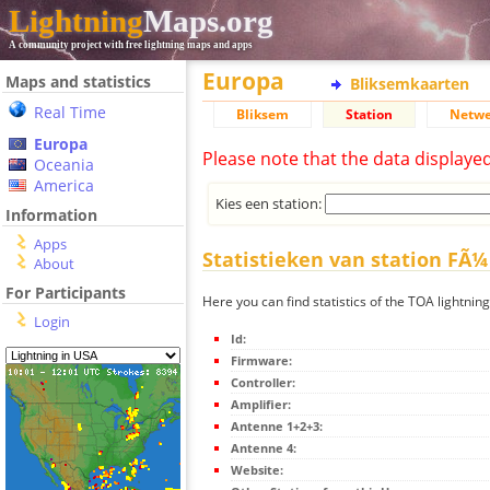
Lightning
Maps.org
A community project with free lightning maps and apps
Europa
Maps and statistics
Bliksemkaarten
Real Time
Bliksem
Station
Netwe
Europa
Please note that the data displaye
Oceania
America
Kies een station:
Information
Apps
Statistieken van station FÃ¼
About
For Participants
Here you can find statistics of the TOA lightnin
Login
Id:
Firmware:
Controller:
Amplifier:
Antenne 1+2+3:
Antenne 4:
Website: