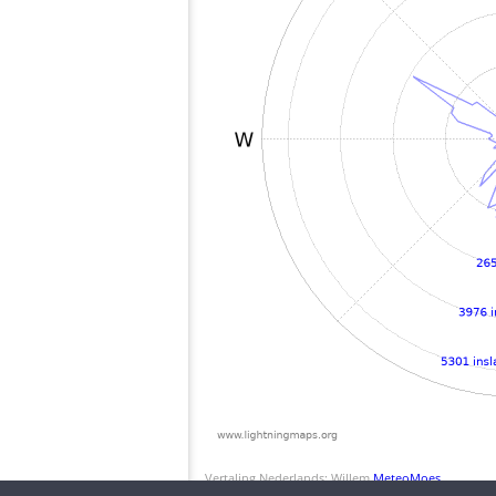
Vertaling Nederlands: Willem
MeteoMoes