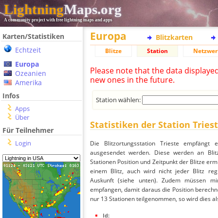
Lightning
Maps.org
A community project with free lightning maps and apps
Europa
Karten/Statistiken
Blitzkarten
Echtzeit
Blitze
Station
Netzwer
Europa
Please note that the data displaye
Ozeanien
new ones in the future.
Amerika
Infos
Station wählen:
Apps
Über
Statistiken der Station Tries
Für Teilnehmer
Login
Die Blitzortungsstation Trieste empfängt 
ausgesendet werden. Diese werden an Blitz
Stationen Position und Zeitpunkt der Blitze ermi
einem Blitz, auch wird nicht jeder Blitz re
Auskunft (siehe unten). Zudem müssen min
empfangen, damit daraus die Position berechnet
nur 13 Stationen teilgenommen, so wird dies als
Id: