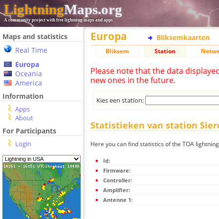
Lightning
Maps.org
A community project with free lightning maps and apps
Europa
Maps and statistics
Bliksemkaarten
Real Time
Bliksem
Station
Netwe
Europa
Please note that the data displaye
Oceania
new ones in the future.
America
Information
Kies een station:
Apps
About
Statistieken van station Sier
For Participants
Login
Here you can find statistics of the TOA lightning
Id:
Firmware:
Controller:
Amplifier:
Antenne 1: