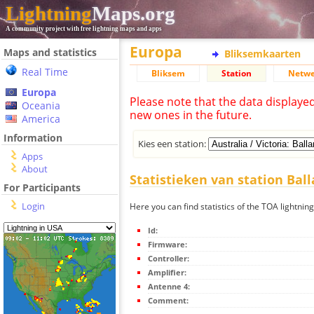
Lightning
Maps.org
A community project with free lightning maps and apps
Europa
Maps and statistics
Bliksemkaarten
Real Time
Bliksem
Station
Netwe
Europa
Please note that the data displaye
Oceania
new ones in the future.
America
Information
Kies een station:
Apps
About
Statistieken van station Ball
For Participants
Login
Here you can find statistics of the TOA lightning
Id:
Firmware:
Controller:
Amplifier:
Antenne 4:
Comment: