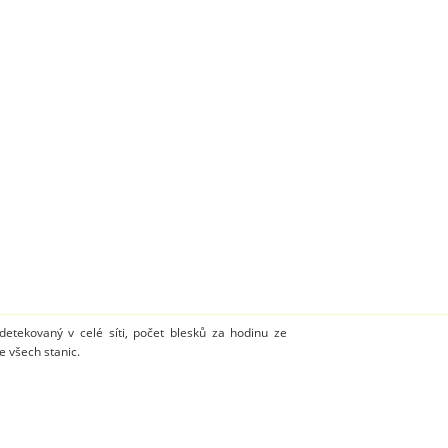
detekovaný v celé síti, počet blesků za hodinu ze
 všech stanic.