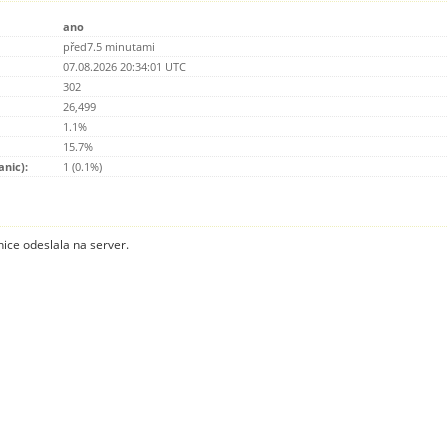
ano
před7.5 minutami
07.08.2026 20:34:01 UTC
302
26,499
1.1%
15.7%
anic):
1 (0.1%)
nice odeslala na server.