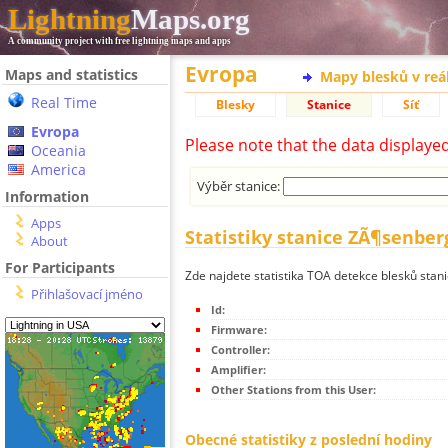
Lightning
Maps.org
A community project with free lightning maps and apps
Evropa
Maps and statistics
Mapy blesků v reá
Real Time
Blesky
Stanice
Síť
Evropa
Please note that the data displaye
Oceania
America
Výběr stanice:
Information
Apps
Statistiky stanice ZÃ¶senber
About
For Participants
Zde najdete statistika TOA detekce blesků sta
Přihlašovací jméno
Id:
Firmware:
Controller:
Amplifier:
Other Stations from this User:
Obecné statistiky z poslední hodiny