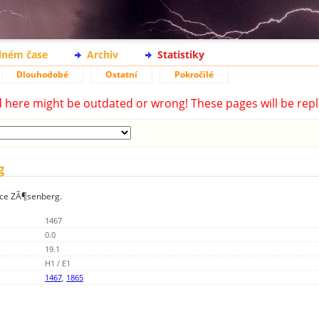
lném čase
Archiv
Statistiky
Dlouhodobé
Ostatní
Pokročilé
d here might be outdated or wrong! These pages will be repl
g
nice ZÃ¶senberg.
1467
0.0
19.1
H1 / E1
1467
,
1865