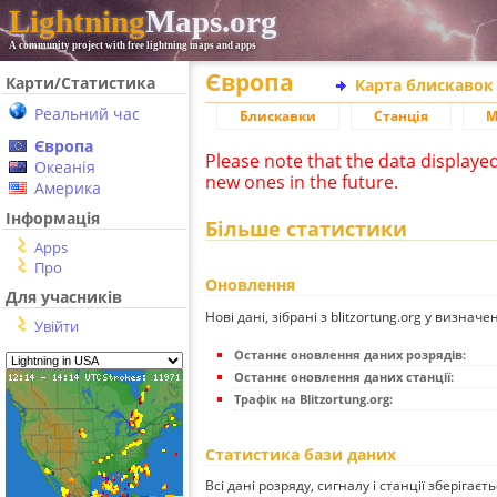
Lightning
Maps.org
A community project with free lightning maps and apps
Європа
Карти/Статистика
Карта блискавок
Реальний час
Блискавки
Станція
М
Європа
Please note that the data displaye
Океанія
new ones in the future.
Америка
Інформація
Більше статистики
Apps
Про
Оновлення
Для учасників
Нові дані, зібрані з blitzortung.org у визначе
Увійти
Останнє оновлення даних розрядів:
Останнє оновлення даних станції:
Трафік на Blitzortung.org:
Статистика бази даних
Всі дані розряду, сигналу і станції зберігаєт