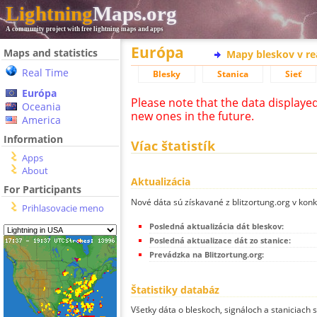
Lightning
Maps.org
A community project with free lightning maps and apps
Európa
Maps and statistics
Mapy bleskov v r
Real Time
Blesky
Stanica
Sieť
Európa
Please note that the data displaye
Oceania
new ones in the future.
America
Information
Víac štatistík
Apps
About
Aktualizácia
For Participants
Nové dáta sú získavané z blitzortung.org v kon
Prihlasovacie meno
Posledná aktualizácia dát bleskov:
Posledná aktualizace dát zo stanice:
Prevádzka na Blitzortung.org:
Štatistiky databáz
Všetky dáta o bleskoch, signáloch a staniciach 