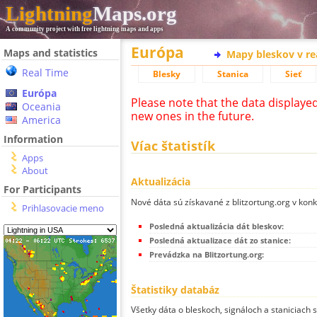
Lightning
Maps.org
A community project with free lightning maps and apps
Európa
Maps and statistics
Mapy bleskov v r
Real Time
Blesky
Stanica
Sieť
Európa
Please note that the data displaye
Oceania
new ones in the future.
America
Information
Víac štatistík
Apps
About
Aktualizácia
For Participants
Nové dáta sú získavané z blitzortung.org v kon
Prihlasovacie meno
Posledná aktualizácia dát bleskov:
Posledná aktualizace dát zo stanice:
Prevádzka na Blitzortung.org:
Štatistiky databáz
Všetky dáta o bleskoch, signáloch a staniciach 