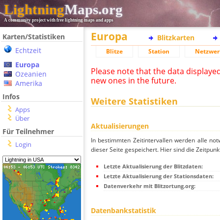
Lightning
Maps.org
A community project with free lightning maps and apps
Europa
Karten/Statistiken
Blitzkarten
Echtzeit
Blitze
Station
Netzwer
Europa
Please note that the data displaye
Ozeanien
new ones in the future.
Amerika
Infos
Weitere Statistiken
Apps
Über
Aktualisierungen
Für Teilnehmer
In bestimmten Zeitintervallen werden alle no
Login
dieser Seite gespeichert. Hier sind die Zeitpunk
Letzte Aktualisierung der Blitzdaten:
Letzte Aktualisierung der Stationsdaten:
Datenverkehr mit Blitzortung.org:
Datenbankstatistik