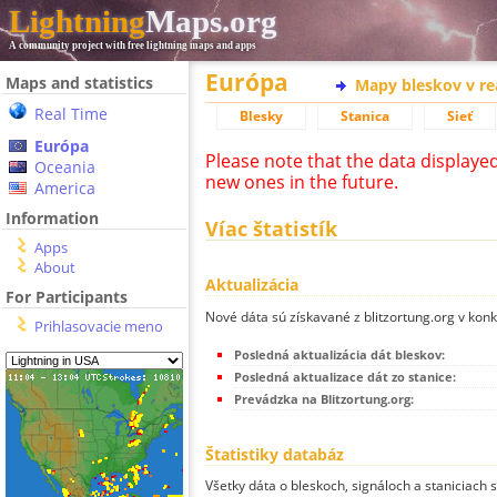
Lightning
Maps.org
A community project with free lightning maps and apps
Európa
Maps and statistics
Mapy bleskov v r
Real Time
Blesky
Stanica
Sieť
Európa
Please note that the data displaye
Oceania
new ones in the future.
America
Information
Víac štatistík
Apps
About
Aktualizácia
For Participants
Nové dáta sú získavané z blitzortung.org v kon
Prihlasovacie meno
Posledná aktualizácia dát bleskov:
Posledná aktualizace dát zo stanice:
Prevádzka na Blitzortung.org:
Štatistiky databáz
Všetky dáta o bleskoch, signáloch a staniciach 