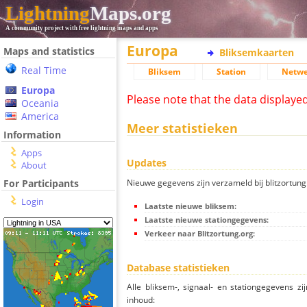
Lightning
Maps.org
A community project with free lightning maps and apps
Europa
Maps and statistics
Bliksemkaarten
Real Time
Bliksem
Station
Netwe
Europa
Please note that the data displaye
Oceania
America
Meer statistieken
Information
Apps
Updates
About
Nieuwe gegevens zijn verzameld bij blitzortung.
For Participants
Login
Laatste nieuwe bliksem:
Laatste nieuwe stationgegevens:
Verkeer naar Blitzortung.org:
Database statistieken
Alle bliksem-, signaal- en stationgegevens z
inhoud: