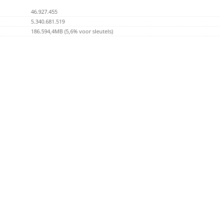
46.927.455
5.340.681.519
186.594,4MB (5,6% voor sleutels)