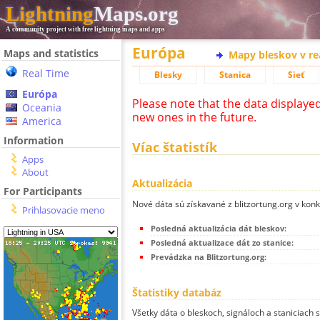
Lightning
Maps.org
A community project with free lightning maps and apps
Európa
Maps and statistics
Mapy bleskov v r
Real Time
Blesky
Stanica
Sieť
Európa
Please note that the data displaye
Oceania
new ones in the future.
America
Information
Víac štatistík
Apps
About
Aktualizácia
For Participants
Nové dáta sú získavané z blitzortung.org v kon
Prihlasovacie meno
Posledná aktualizácia dát bleskov:
Posledná aktualizace dát zo stanice:
Prevádzka na Blitzortung.org:
Štatistiky databáz
Všetky dáta o bleskoch, signáloch a staniciach 