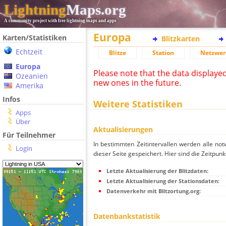
Lightning
Maps.org
A community project with free lightning maps and apps
Europa
Karten/Statistiken
Blitzkarten
Echtzeit
Blitze
Station
Netzwer
Europa
Please note that the data displaye
Ozeanien
new ones in the future.
Amerika
Infos
Weitere Statistiken
Apps
Über
Aktualisierungen
Für Teilnehmer
In bestimmten Zeitintervallen werden alle no
Login
dieser Seite gespeichert. Hier sind die Zeitpunk
Letzte Aktualisierung der Blitzdaten:
Letzte Aktualisierung der Stationsdaten:
Datenverkehr mit Blitzortung.org:
Datenbankstatistik