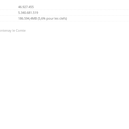
46.927.455
5.340.681.519
186.594,4MB (5,6% pour les clefs)
Fontenay le Comte