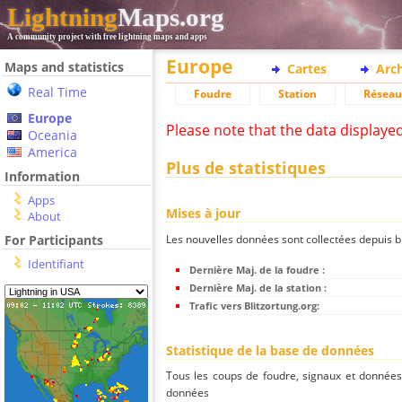
Lightning
Maps.org
A community project with free lightning maps and apps
Europe
Maps and statistics
Cartes
Arc
Real Time
Foudre
Station
Réseau
Europe
Please note that the data displaye
Oceania
America
Plus de statistiques
Information
Apps
Mises à jour
About
Les nouvelles données sont collectées depuis bli
For Participants
Identifiant
Dernière Maj. de la foudre :
Dernière Maj. de la station :
Trafic vers Blitzortung.org:
Statistique de la base de données
Tous les coups de foudre, signaux et donnée
données