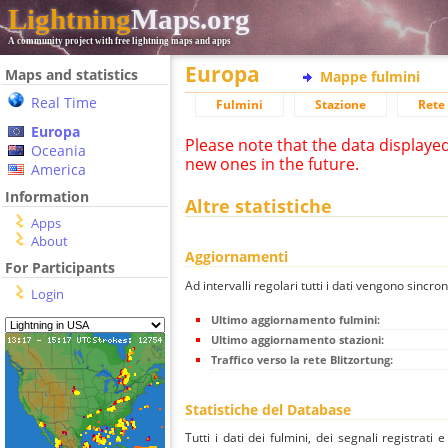
Lightning
Maps.org
A community project with free lightning maps and apps
Europa
Maps and statistics
Mappe fulmini
Real Time
Fulmini
Stazione
Rete 
Europa
Please note that the data displaye
Oceania
new ones in the future.
America
Information
Altre statistiche
Apps
About
Aggiornamenti
For Participants
Ad intervalli regolari tutti i dati vengono sincron
Login
Ultimo aggiornamento fulmini:
Ultimo aggiornamento stazioni:
Traffico verso la rete Blitzortung:
Statistiche del Database
Tutti i dati dei fulmini, dei segnali registrati