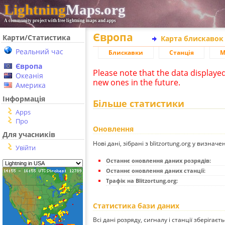
Lightning
Maps.org
A community project with free lightning maps and apps
Європа
Карти/Статистика
Карта блискавок
Реальний час
Блискавки
Станція
М
Європа
Please note that the data displaye
Океанія
new ones in the future.
Америка
Інформація
Більше статистики
Apps
Про
Оновлення
Для учасників
Нові дані, зібрані з blitzortung.org у визначе
Увійти
Останнє оновлення даних розрядів:
Останнє оновлення даних станції:
Трафік на Blitzortung.org:
Статистика бази даних
Всі дані розряду, сигналу і станції зберігаєт