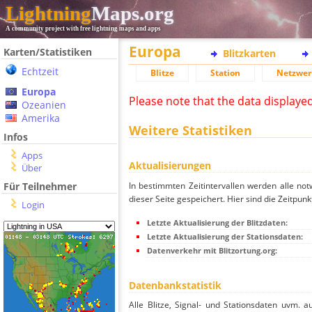
Lightning
Maps.org
A community project with free lightning maps and apps
Europa
Karten/Statistiken
Blitzkarten
Echtzeit
Blitze
Station
Netzwer
Europa
Please note that the data displaye
Ozeanien
Amerika
Weitere Statistiken
Infos
Apps
Aktualisierungen
Über
In bestimmten Zeitintervallen werden alle no
Für Teilnehmer
dieser Seite gespeichert. Hier sind die Zeitpunk
Login
Letzte Aktualisierung der Blitzdaten:
Letzte Aktualisierung der Stationsdaten:
Datenverkehr mit Blitzortung.org:
Datenbankstatistik
Alle Blitze, Signal- und Stationsdaten uvm. 